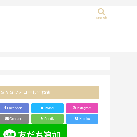
search
静岡県
ＳＮＳフォローしてね★
Facebook
Twitter
Instagram
Contact
Feedly
B!
Hatebu