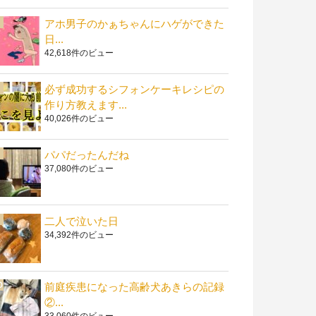
アホ男子のかぁちゃんにハゲができた
日...
42,618件のビュー
必ず成功するシフォンケーキレシピの
作り方教えます...
40,026件のビュー
パパだったんだね
37,080件のビュー
二人で泣いた日
34,392件のビュー
前庭疾患になった高齢犬あきらの記録
②...
33,060件のビュー