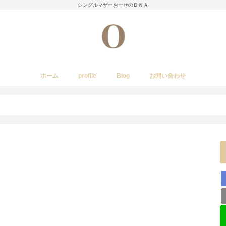
シングルマザーおーせのＤＮＡ
ホーム
profile
Blog
お問い合わせ
今日のあれこれ
いきもの
子育て日記
Amwayクィーンクックで簡単料理
国内旅行
レストラン・カフェ・居酒屋など
イベント・祭り
stork