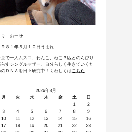
もり おーせ
１９８１年５月１０日うまれ
伊豆で一人ムスコ、わんこ、ねこ３匹とのんびり
暮らすシングルマザー。自分らしく生きていくた
めのＤＮＡを日々研究中！くわしくは
こちら
2026年8月
月
火
水
木
金
土
日
1
2
3
4
5
6
7
8
9
10
11
12
13
14
15
16
17
18
19
20
21
22
23