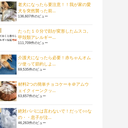
老犬になったら要注意！！我が家の愛
犬を突然襲った前...
136,607件のビュー
たった１０分で顔が変形したムスコ。
甲殻類アレルギー...
111,709件のビュー
介護犬になったら必要！赤ちゃんオム
ツ使って節約しよ...
69,535件のビュー
材料2つの簡単チョコケーキ＠アムウ
ェイクィーンクッ...
63,657件のビュー
絶対パパには言わないで！だって○○な
の・・息子が泣...
46,263件のビュー