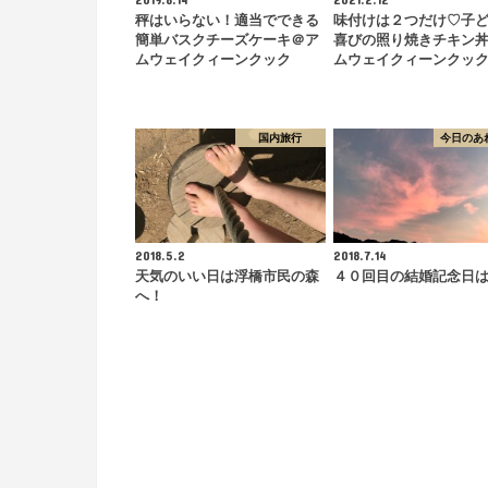
秤はいらない！適当でできる
味付けは２つだけ♡子
簡単バスクチーズケーキ＠ア
喜びの照り焼きチキン
ムウェイクィーンクック
ムウェイクィーンクッ
国内旅行
今日のあ
2018.5.2
2018.7.14
天気のいい日は浮橋市民の森
４０回目の結婚記念日
へ！