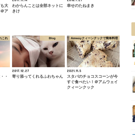
ども大
わからんことは全部ネットに
幸せのたねまき
丼＠ア
きけ
ク
れこれ
Blog
Amwayクィーンクックで簡単料理
2017.12.27
2021.11.5
は・・
寄り添ってくれるふわちゃん
スタバのチョコスコーンが今
すぐ食べたい！＠アムウェイ
クィーンクック