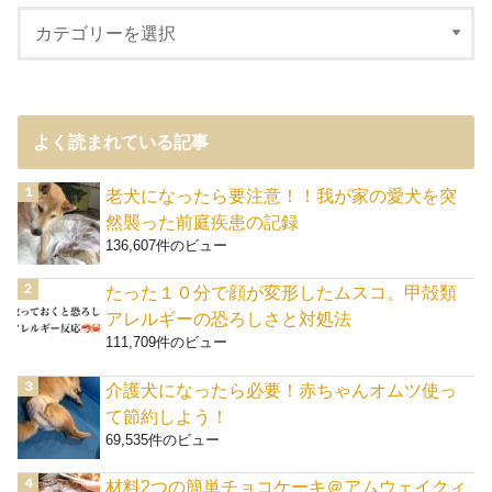
よく読まれている記事
老犬になったら要注意！！我が家の愛犬を突
然襲った前庭疾患の記録
136,607件のビュー
たった１０分で顔が変形したムスコ。甲殻類
アレルギーの恐ろしさと対処法
111,709件のビュー
介護犬になったら必要！赤ちゃんオムツ使っ
て節約しよう！
69,535件のビュー
材料2つの簡単チョコケーキ＠アムウェイクィ