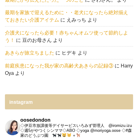
最期を家族で迎えるために・・老犬になったら絶対揃え
ておきたい介護アイテム
に
えみっち
より
介護犬になったら必要！赤ちゃんオムツ使って節約しよ
う！
に
豆のお母さん
より
あきらが旅立ちました
に
ヒデキ
より
前庭疾患になった我が家の高齢犬あきらの記録③
に
Harry
Oya
より
instagram
oosedondon
◇伊豆市放課後等デイサービスいろみず管理人 @iromizu.izu
◇週5がやつくシンママ◇ABO
◇yoga @moriyoga.oose
◇#森
家のどうぶつ園
＋