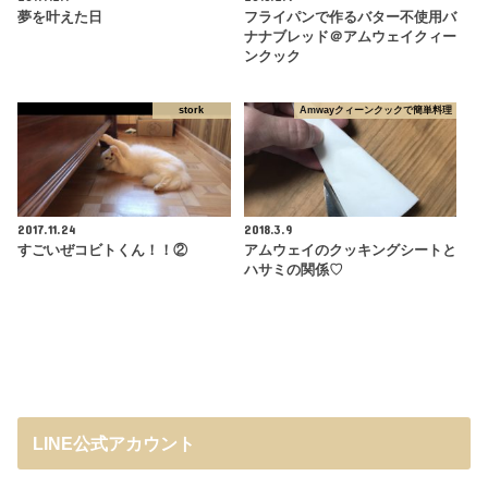
夢を叶えた日
フライパンで作るバター不使用バ
ナナブレッド＠アムウェイクィー
ンクック
stork
Amwayクィーンクックで簡単料理
2017.11.24
2018.3.9
すごいぜコビトくん！！②
アムウェイのクッキングシートと
ハサミの関係♡
LINE公式アカウント