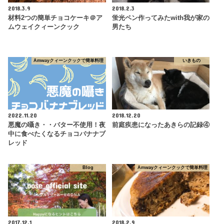
2018.3.9
2018.2.3
材料2つの簡単チョコケーキ＠ア
蛍光ペン作ってみたwith我が家の
ムウェイクィーンクック
男たち
Amwayクィーンクックで簡単料理
いきもの
2022.11.20
2018.12.20
悪魔の囁き・・バター不使用！夜
前庭疾患になったあきらの記録④
中に食べたくなるチョコバナナブ
レッド
Blog
Amwayクィーンクックで簡単料理
2017.12.1
2018.2.9