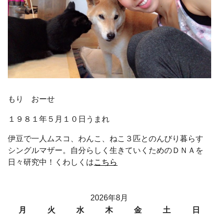
もり おーせ
１９８１年５月１０日うまれ
伊豆で一人ムスコ、わんこ、ねこ３匹とのんびり暮らす
シングルマザー。自分らしく生きていくためのＤＮＡを
日々研究中！くわしくは
こちら
2026年8月
月
火
水
木
金
土
日