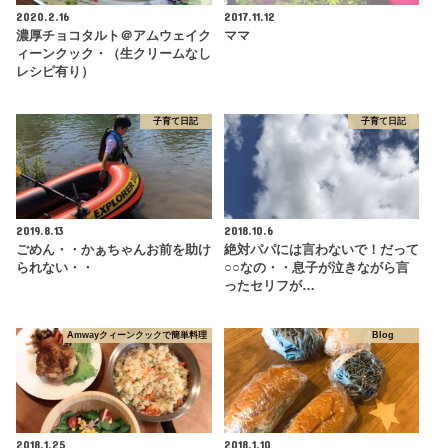
2020.2.16
2017.11.12
濃厚チョコタルト＠アムウェイク
ママ
ィーンクック・（生クリームなし
レシピ有り）
子育て日記
子育て日記
2019.8.13
2018.10.6
ごめん・・かぁちゃんお前を助け
絶対パパには言わないで！だって
られない・・
○○なの・・息子が泣きながら言
ったセリフが…
Amwayクィーンクックで簡単料理
Blog
2018.1.25
2018.1.10