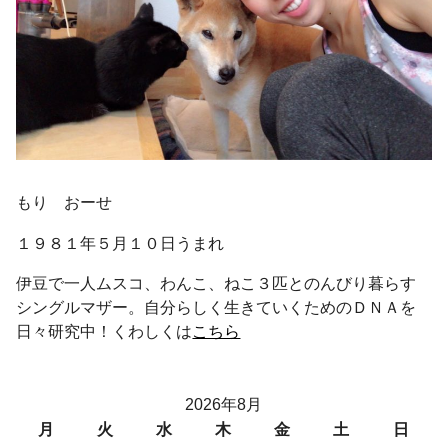
もり おーせ
１９８１年５月１０日うまれ
伊豆で一人ムスコ、わんこ、ねこ３匹とのんびり暮らす
シングルマザー。自分らしく生きていくためのＤＮＡを
日々研究中！くわしくは
こちら
2026年8月
月
火
水
木
金
土
日