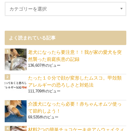
よく読まれている記事
老犬になったら要注意！！我が家の愛犬を突
然襲った前庭疾患の記録
136,607件のビュー
たった１０分で顔が変形したムスコ。甲殻類
アレルギーの恐ろしさと対処法
111,709件のビュー
介護犬になったら必要！赤ちゃんオムツ使っ
て節約しよう！
69,535件のビュー
材料2つの簡単チョコケーキ＠アムウェイクィ