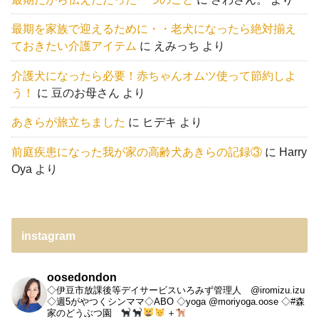
最期を家族で迎えるために・・老犬になったら絶対揃え
ておきたい介護アイテム
に
えみっち
より
介護犬になったら必要！赤ちゃんオムツ使って節約しよ
う！
に
豆のお母さん
より
あきらが旅立ちました
に
ヒデキ
より
前庭疾患になった我が家の高齢犬あきらの記録③
に
Harry
Oya
より
instagram
oosedondon
◇伊豆市放課後等デイサービスいろみず管理人 @iromizu.izu
◇週5がやつくシンママ◇ABO
◇yoga @moriyoga.oose
◇#森
家のどうぶつ園
＋