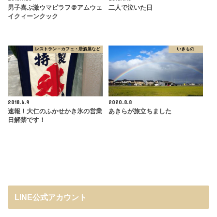
男子喜ぶ激ウマピラフ＠アムウェ
二人で泣いた日
イクィーンクック
レストラン・カフェ・居酒屋など
いきもの
2018.6.9
2020.8.8
速報！大仁のふかせかき氷の営業
あきらが旅立ちました
日解禁です！
LINE公式アカウント