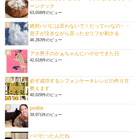
ーンクック
63,658件のビュー
絶対パパには言わないで！だって○○なの・・
息子が泣きながら言ったセリフが刺さる
46,263件のビュー
アホ男子のかぁちゃんにハゲができた日
42,618件のビュー
必ず成功するシフォンケーキレシピの作り方
教えます
40,029件のビュー
profile
39,971件のビュー
パパだったんだね