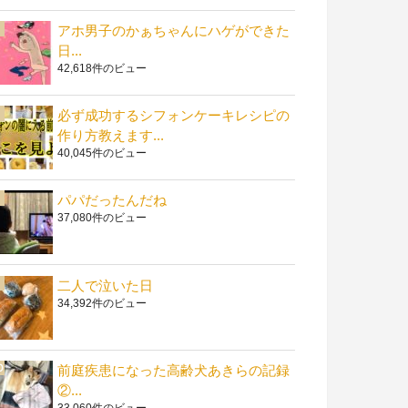
アホ男子のかぁちゃんにハゲができた
日...
42,618件のビュー
必ず成功するシフォンケーキレシピの
作り方教えます...
40,045件のビュー
パパだったんだね
37,080件のビュー
二人で泣いた日
34,392件のビュー
前庭疾患になった高齢犬あきらの記録
②...
33,060件のビュー