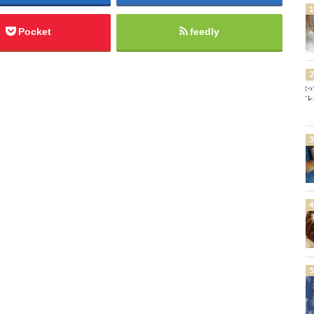
Pocket
feedly