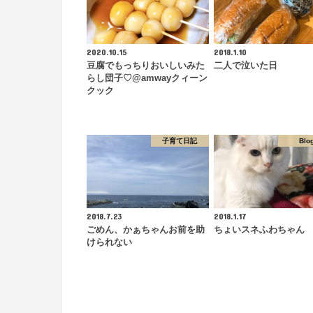
2020.10.15
2018.1.10
豆腐でもっちりおいしいみた
二人で泣いた日
らし団子♡@amwayクィーン
クック
子育て日記
Blo
2018.7.23
2018.1.17
ごめん、かぁちゃんお前を助
ちょいスネふわちゃん
けられない