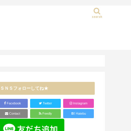
search
静岡県
ＳＮＳフォローしてね★
Facebook
Twitter
Instagram
Contact
Feedly
B!
Hatebu