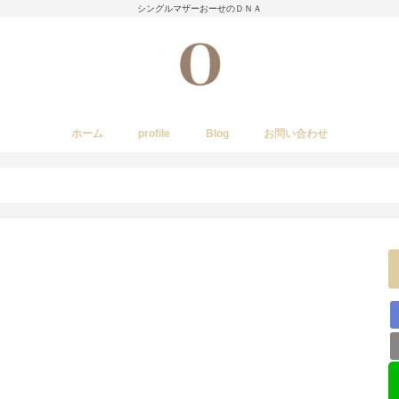
シングルマザーおーせのＤＮＡ
ホーム
profile
Blog
お問い合わせ
今日のあれこれ
いきもの
子育て日記
Amwayクィーンクックで簡単料理
国内旅行
レストラン・カフェ・居酒屋など
イベント・祭り
stork