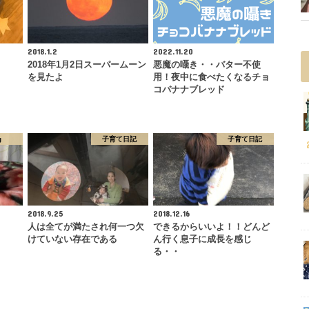
2018.1.2
2022.11.20
2018年1月2日スーパームーン
悪魔の囁き・・バター不使
を見たよ
用！夜中に食べたくなるチョ
コバナナブレッド
g
子育て日記
子育て日記
2018.9.25
2018.12.16
人は全てが満たされ何一つ欠
できるからいいよ！！どんど
けていない存在である
ん行く息子に成長を感じ
る・・