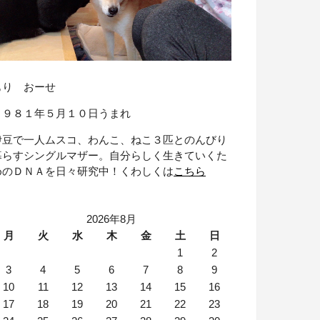
もり おーせ
１９８１年５月１０日うまれ
伊豆で一人ムスコ、わんこ、ねこ３匹とのんびり
暮らすシングルマザー。自分らしく生きていくた
めのＤＮＡを日々研究中！くわしくは
こちら
2026年8月
月
火
水
木
金
土
日
1
2
3
4
5
6
7
8
9
10
11
12
13
14
15
16
17
18
19
20
21
22
23