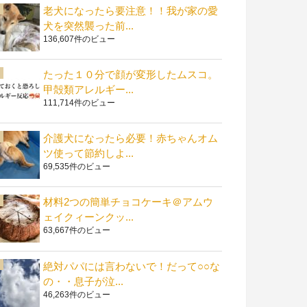
老犬になったら要注意！！我が家の愛
犬を突然襲った前...
136,607件のビュー
たった１０分で顔が変形したムスコ。
甲殻類アレルギー...
111,714件のビュー
介護犬になったら必要！赤ちゃんオム
ツ使って節約しよ...
69,535件のビュー
材料2つの簡単チョコケーキ＠アムウ
ェイクィーンクッ...
63,667件のビュー
絶対パパには言わないで！だって○○な
の・・息子が泣...
46,263件のビュー