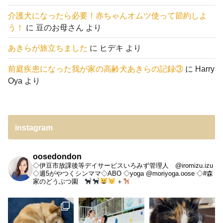
介護犬になったら必要！赤ちゃんオムツ使って節約しよ
う！
に
豆のお母さん
より
あきらが旅立ちました
に
ヒデキ
より
前庭疾患になった我が家の高齢犬あきらの記録③
に
Harry
Oya
より
instagram
oosedondon
◇伊豆市放課後等デイサービスいろみず管理人 @iromizu.izu
◇週5がやつくシンママ◇ABO
◇yoga @moriyoga.oose
◇#森
家のどうぶつ園
＋