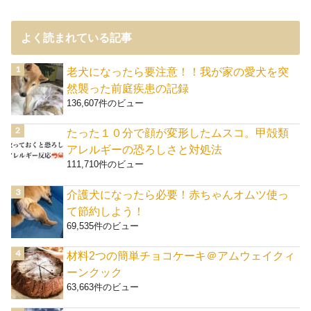
よく読まれている記事
老犬になったら要注意！！我が家の愛犬を突
然襲った前庭疾患の記録
136,607件のビュー
たった１０分で顔が変形したムスコ。甲殻類
アレルギーの恐ろしさと対処法
111,710件のビュー
介護犬になったら必要！赤ちゃんオムツ使っ
て節約しよう！
69,535件のビュー
材料2つの簡単チョコケーキ＠アムウェイクィ
ーンクック
63,663件のビュー