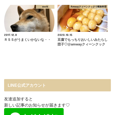
stork
Amwayクィーンクックで簡単料理
2017.12.8
2020.10.15
ＲＳＳがうまくいかないな・・
豆腐でもっちりおいしいみたらし
団子♡@amwayクィーンクック
LINE公式アカウント
友達追加すると
新しい記事のお知らせが届きます♡