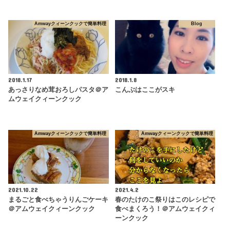
Amwayクィーンクックで簡単料理
Blog
2018.1.17
2018.1.8
あっさりなめ茸おろしパスタ＠ア
こんぶはここがスキ
ムウェイクィーンクック
Amwayクィーンクックで簡単料理
Amwayクィーンクックで簡単料理
2021.10.22
2021.4.2
まるごと食べちゃうりんごケーキ
春のたけのこ祭りはこのレシピで
＠アムウェイクィーンクック
食べまくろう！＠アムウェイクィ
ーンクック