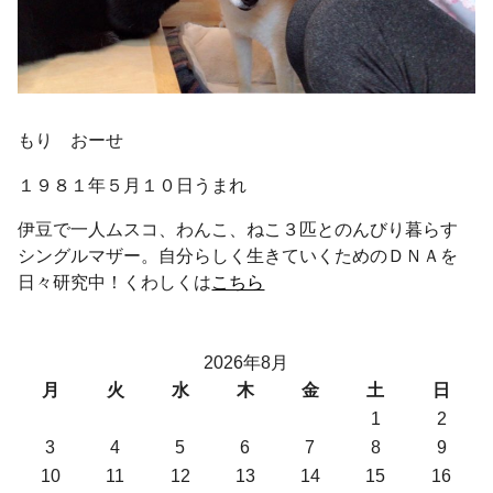
もり おーせ
１９８１年５月１０日うまれ
伊豆で一人ムスコ、わんこ、ねこ３匹とのんびり暮らす
シングルマザー。自分らしく生きていくためのＤＮＡを
日々研究中！くわしくは
こちら
2026年8月
月
火
水
木
金
土
日
1
2
3
4
5
6
7
8
9
10
11
12
13
14
15
16