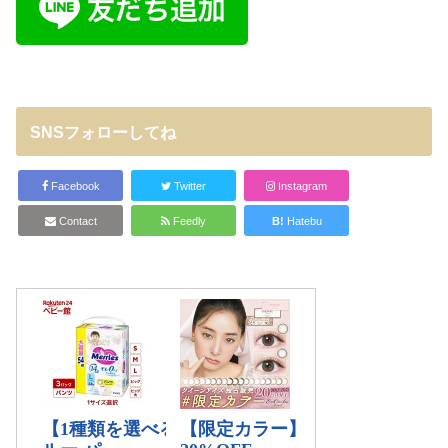
SNSフォローしてね
Facebook
Twitter
Instagram
Contact
Feedly
B!
Hatebu