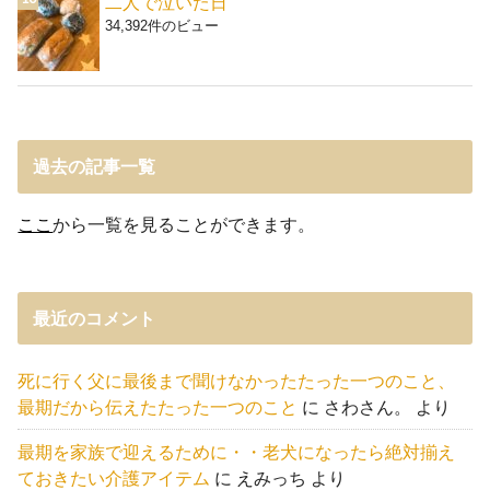
二人で泣いた日
34,392件のビュー
過去の記事一覧
ここ
から一覧を見ることができます。
最近のコメント
死に行く父に最後まで聞けなかったたった一つのこと、
最期だから伝えたたった一つのこと
に
さわさん。
より
最期を家族で迎えるために・・老犬になったら絶対揃え
ておきたい介護アイテム
に
えみっち
より