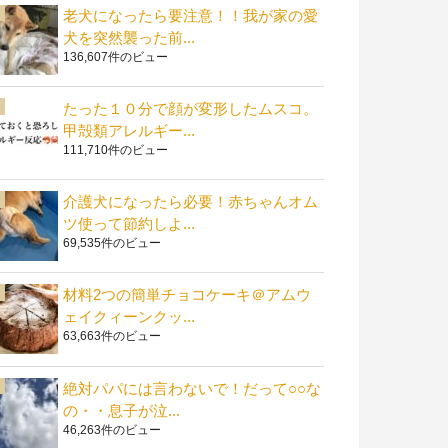
老犬になったら要注意！！我が家の愛
犬を突然襲った前...
136,607件のビュー
たった１０分で顔が変形したムスコ。
甲殻類アレルギー...
111,710件のビュー
介護犬になったら必要！赤ちゃんオム
ツ使って節約しよ...
69,535件のビュー
材料2つの簡単チョコケーキ＠アムウ
ェイクィーンクッ...
63,663件のビュー
絶対パパには言わないで！だって○○な
の・・息子が泣...
46,263件のビュー