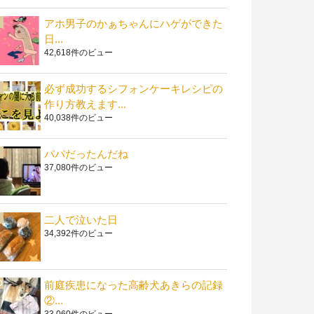
アホ男子のかぁちゃんにハゲができた
日...
42,618件のビュー
必ず成功するシフォンケーキレシピの
作り方教えます...
40,038件のビュー
パパだったんだね
37,080件のビュー
二人で泣いた日
34,392件のビュー
前庭疾患になった高齢犬あきらの記録
②...
33,060件のビュー