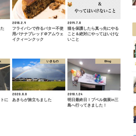
2018.2.9
2019.7.8
した
フライパンで作るバター不使
猫を保護したら真っ先にやる
用バナナブレッド＠アムウェ
こと＆絶対にやってはいけな
イクィーンクック
いこと
k
いきもの
Blog
2020.8.8
2018.1.24
ットに
あきらが旅立ちました
明日最終日！プペル個展in三
島へ行ってきました！