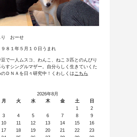
もり おーせ
１９８１年５月１０日うまれ
伊豆で一人ムスコ、わんこ、ねこ３匹とのんびり
暮らすシングルマザー。自分らしく生きていくた
めのＤＮＡを日々研究中！くわしくは
こちら
2026年8月
月
火
水
木
金
土
日
1
2
3
4
5
6
7
8
9
10
11
12
13
14
15
16
17
18
19
20
21
22
23