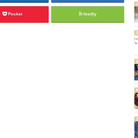
Pocket
feedly