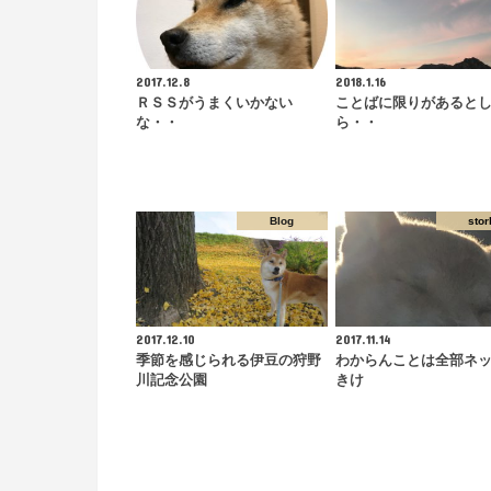
2017.12.8
2018.1.16
ＲＳＳがうまくいかない
ことばに限りがあると
な・・
ら・・
Blog
stor
2017.12.10
2017.11.14
季節を感じられる伊豆の狩野
わからんことは全部ネ
川記念公園
きけ