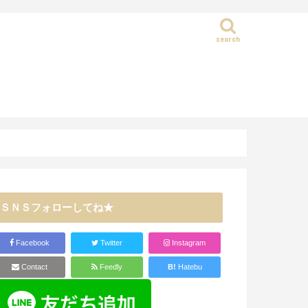
search
静岡県
ＳＮＳフォローしてね★
Facebook
Twitter
Instagram
Contact
Feedly
B!
Hatebu