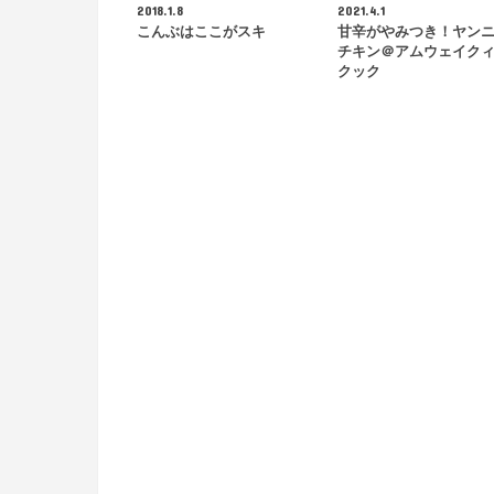
2018.1.8
2021.4.1
こんぶはここがスキ
甘辛がやみつき！ヤン
チキン＠アムウェイク
クック