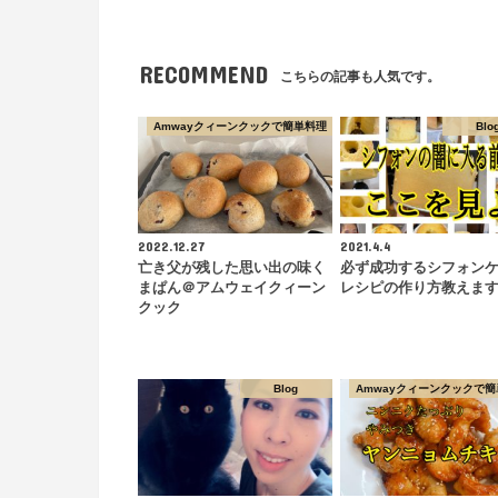
RECOMMEND
こちらの記事も人気です。
Amwayクィーンクックで簡単料理
Blo
2022.12.27
2021.4.4
亡き父が残した思い出の味く
必ず成功するシフォン
まぱん＠アムウェイクィーン
レシピの作り方教えま
クック
Blog
Amwayクィーンクックで簡