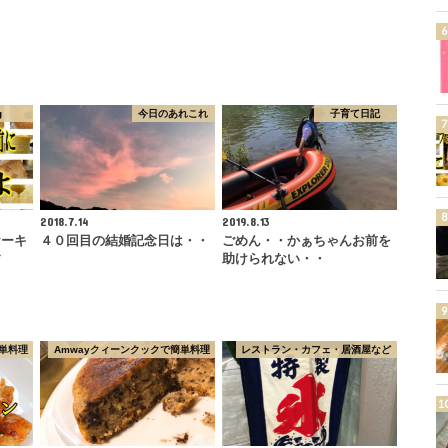
g
今日のあれこれ
子育て日記
2018.7.14
2019.8.13
ケーキ
４０回目の結婚記念日は・・
ごめん・・かぁちゃんお前を
す
助けられない・・
単料理
Amwayクィーンクックで簡単料理
レストラン・カフェ・居酒屋など