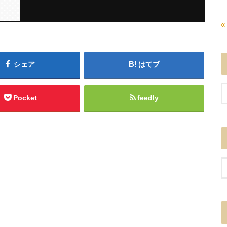
«
シェア
はてブ
Pocket
feedly