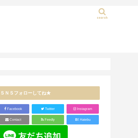
search
静岡県
ＳＮＳフォローしてね★
Facebook
Twitter
Instagram
Contact
Feedly
B!
Hatebu