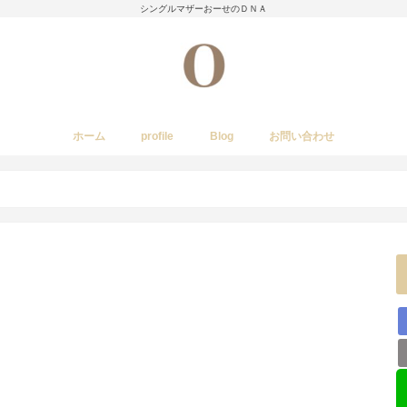
シングルマザーおーせのＤＮＡ
ホーム
profile
Blog
お問い合わせ
今日のあれこれ
いきもの
子育て日記
Amwayクィーンクックで簡単料理
国内旅行
レストラン・カフェ・居酒屋など
イベント・祭り
stork