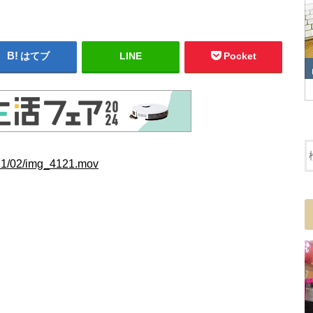
はてブ
LINE
Pocket
021/02/img_4121.mov