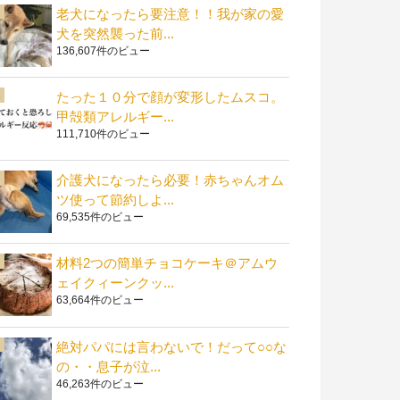
老犬になったら要注意！！我が家の愛
犬を突然襲った前...
136,607件のビュー
たった１０分で顔が変形したムスコ。
甲殻類アレルギー...
111,710件のビュー
介護犬になったら必要！赤ちゃんオム
ツ使って節約しよ...
69,535件のビュー
材料2つの簡単チョコケーキ＠アムウ
ェイクィーンクッ...
63,664件のビュー
絶対パパには言わないで！だって○○な
の・・息子が泣...
46,263件のビュー