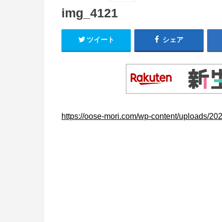
img_4121
ツイート
シェア
https://oose-mori.com/wp-content/uploads/2