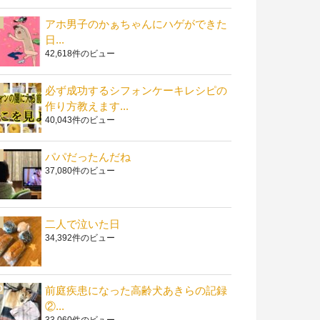
アホ男子のかぁちゃんにハゲができた
日...
42,618件のビュー
必ず成功するシフォンケーキレシピの
作り方教えます...
40,043件のビュー
パパだったんだね
37,080件のビュー
二人で泣いた日
34,392件のビュー
前庭疾患になった高齢犬あきらの記録
②...
33,060件のビュー