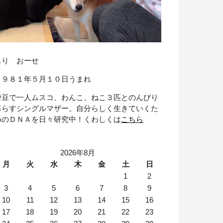
もり おーせ
１９８１年５月１０日うまれ
伊豆で一人ムスコ、わんこ、ねこ３匹とのんびり
暮らすシングルマザー。自分らしく生きていくた
めのＤＮＡを日々研究中！くわしくは
こちら
2026年8月
月
火
水
木
金
土
日
1
2
3
4
5
6
7
8
9
10
11
12
13
14
15
16
17
18
19
20
21
22
23