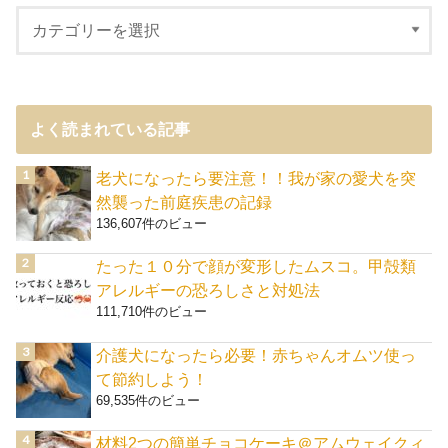
よく読まれている記事
老犬になったら要注意！！我が家の愛犬を突
然襲った前庭疾患の記録
136,607件のビュー
たった１０分で顔が変形したムスコ。甲殻類
アレルギーの恐ろしさと対処法
111,710件のビュー
介護犬になったら必要！赤ちゃんオムツ使っ
て節約しよう！
69,535件のビュー
材料2つの簡単チョコケーキ＠アムウェイクィ