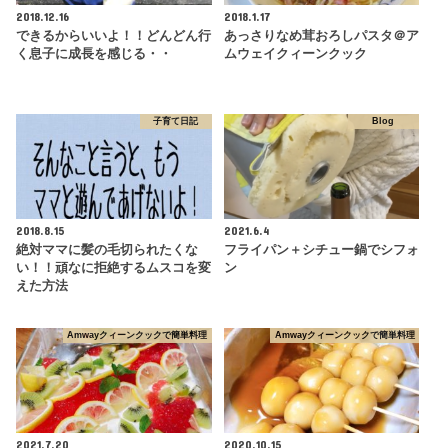
2018.12.16
2018.1.17
できるからいいよ！！どんどん行
あっさりなめ茸おろしパスタ＠ア
く息子に成長を感じる・・
ムウェイクィーンクック
子育て日記
Blog
2018.8.15
2021.6.4
絶対ママに髪の毛切られたくな
フライパン＋シチュー鍋でシフォ
い！！頑なに拒絶するムスコを変
ン
えた方法
Amwayクィーンクックで簡単料理
Amwayクィーンクックで簡単料理
2021.7.20
2020.10.15