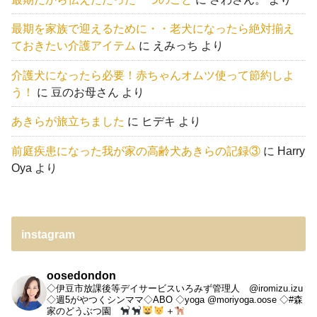
最期を家族で迎えるために・・老犬になったら絶対揃え
ておきたい介護アイテム
に
えみっち
より
介護犬になったら必要！赤ちゃんオムツ使って節約しよ
う！
に
豆のお母さん
より
あきらが旅立ちました
に
ヒデキ
より
前庭疾患になった我が家の高齢犬あきらの記録③
に
Harry
Oya
より
instagram
oosedondon
◇伊豆市放課後等デイサービスいろみず管理人 @iromizu.izu
◇週5がやつくシンママ◇ABO
◇yoga @moriyoga.oose
◇#森
家のどうぶつ園
＋