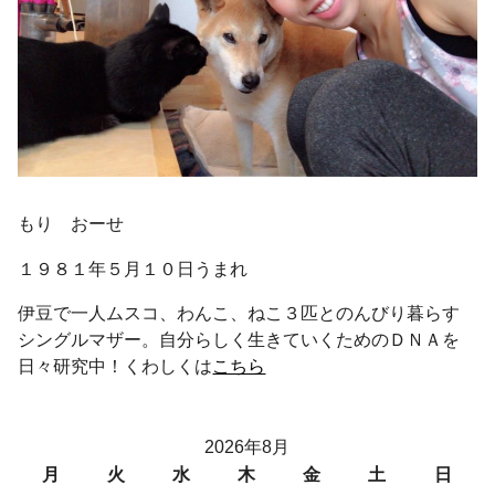
もり おーせ
１９８１年５月１０日うまれ
伊豆で一人ムスコ、わんこ、ねこ３匹とのんびり暮らす
シングルマザー。自分らしく生きていくためのＤＮＡを
日々研究中！くわしくは
こちら
2026年8月
月
火
水
木
金
土
日