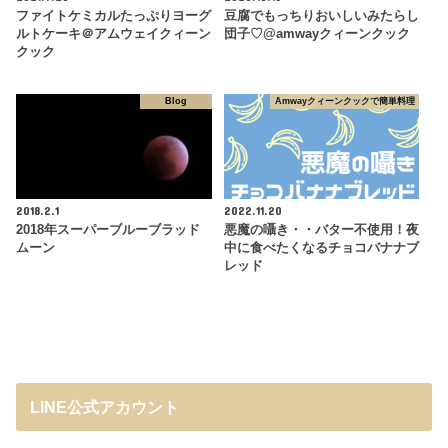
ファイトケミカルたっぷりヨーグ
豆腐でもっちりおいしいみたらし
ルトケーキ＠アムウェイクィーン
団子♡@amwayクィーンクック
クック
Blog
Amwayクィーンクックで簡単料理
2018.2.1
2022.11.20
2018年スーパーブルーブラッド
悪魔の囁き・・バター不使用！夜
ムーン
中に食べたくなるチョコバナナブ
レッド
LINE公式アカウント