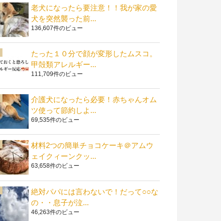
老犬になったら要注意！！我が家の愛
犬を突然襲った前...
136,607件のビュー
たった１０分で顔が変形したムスコ。
甲殻類アレルギー...
111,709件のビュー
介護犬になったら必要！赤ちゃんオム
ツ使って節約しよ...
69,535件のビュー
材料2つの簡単チョコケーキ＠アムウ
ェイクィーンクッ...
63,658件のビュー
絶対パパには言わないで！だって○○な
の・・息子が泣...
46,263件のビュー