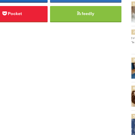
Pocket
feedly