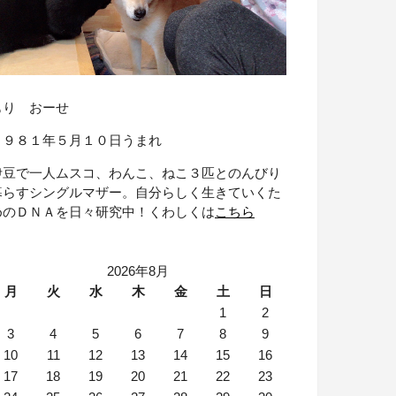
もり おーせ
１９８１年５月１０日うまれ
伊豆で一人ムスコ、わんこ、ねこ３匹とのんびり
暮らすシングルマザー。自分らしく生きていくた
めのＤＮＡを日々研究中！くわしくは
こちら
2026年8月
月
火
水
木
金
土
日
1
2
3
4
5
6
7
8
9
10
11
12
13
14
15
16
17
18
19
20
21
22
23