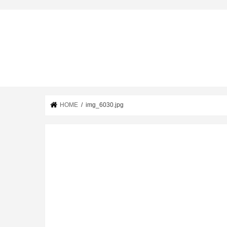
HOME
img_6030.jpg