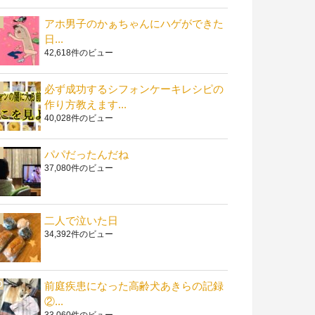
アホ男子のかぁちゃんにハゲができた
日...
42,618件のビュー
必ず成功するシフォンケーキレシピの
作り方教えます...
40,028件のビュー
パパだったんだね
37,080件のビュー
二人で泣いた日
34,392件のビュー
前庭疾患になった高齢犬あきらの記録
②...
33,060件のビュー