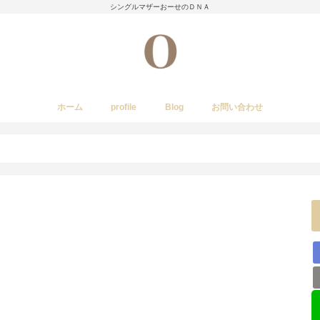
シングルマザーおーせのＤＮＡ
ホーム
profile
Blog
お問い合わせ
今日のあれこれ
いきもの
子育て日記
Amwayクィーンクックで簡単料理
国内旅行
レストラン・カフェ・居酒屋など
イベント・祭り
stork