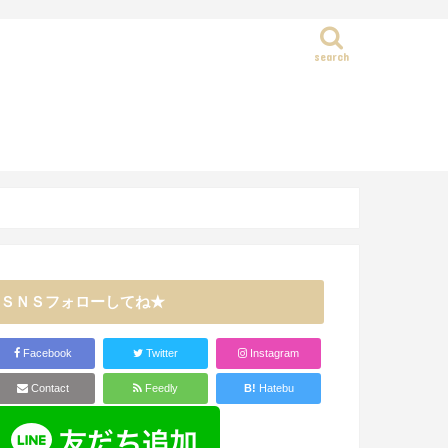
search
静岡県
ＳＮＳフォローしてね★
Facebook
Twitter
Instagram
Contact
Feedly
B!
Hatebu