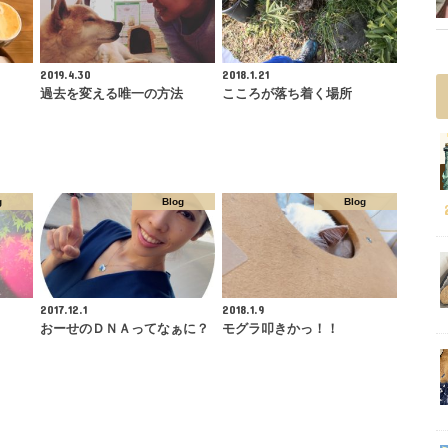
2019.4.30
2018.1.21
過去を変える唯一の方法
こころが落ち着く場所
g
Blog
Blog
2017.12.1
2018.1.9
おーせのＤＮＡってなぁに？
モグラ叩きかっ！！