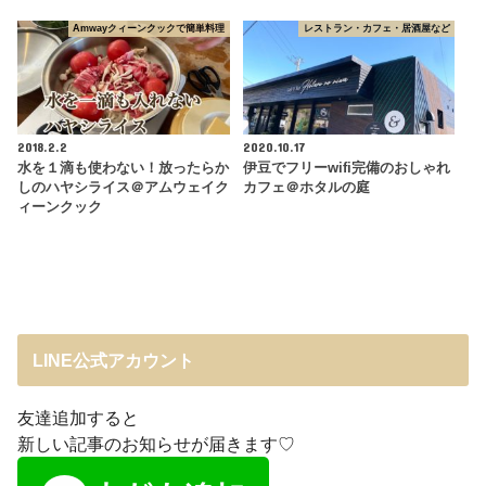
Amwayクィーンクックで簡単料理
レストラン・カフェ・居酒屋など
2018.2.2
2020.10.17
水を１滴も使わない！放ったらか
伊豆でフリーwifi完備のおしゃれ
しのハヤシライス＠アムウェイク
カフェ＠ホタルの庭
ィーンクック
LINE公式アカウント
友達追加すると
新しい記事のお知らせが届きます♡