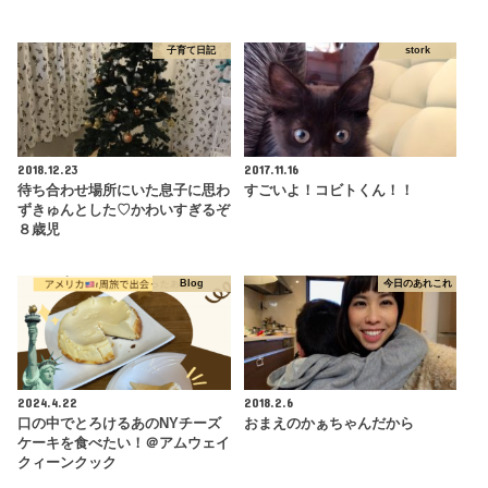
子育て日記
stork
2018.12.23
2017.11.16
待ち合わせ場所にいた息子に思わ
すごいよ！コビトくん！！
ずきゅんとした♡かわいすぎるぞ
８歳児
Blog
今日のあれこれ
2024.4.22
2018.2.6
口の中でとろけるあのNYチーズ
おまえのかぁちゃんだから
ケーキを食べたい！＠アムウェイ
クィーンクック