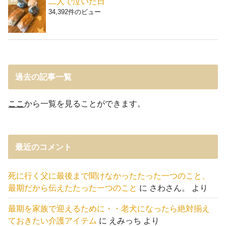
二人で泣いた日
34,392件のビュー
過去の記事一覧
ここ
から一覧を見ることができます。
最近のコメント
死に行く父に最後まで聞けなかったたった一つのこと、
最期だから伝えたたった一つのこと
に
さわさん。
より
最期を家族で迎えるために・・老犬になったら絶対揃え
ておきたい介護アイテム
に
えみっち
より