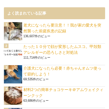
よく読まれている記事
老犬になったら要注意！！我が家の愛犬を突
然襲った前庭疾患の記録
136,607件のビュー
たった１０分で顔が変形したムスコ。甲殻類
アレルギーの恐ろしさと対処法
111,714件のビュー
介護犬になったら必要！赤ちゃんオムツ使っ
て節約しよう！
69,535件のビュー
材料2つの簡単チョコケーキ＠アムウェイクィ
ーンクック
63,686件のビュー