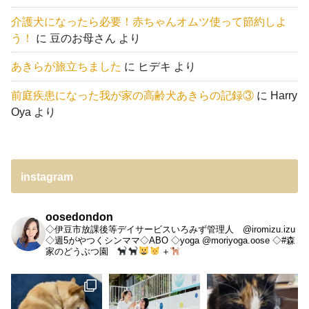
介護犬になったら必要！赤ちゃんオムツ使って節約しよ
う！
に
豆のお母さん
より
あきらが旅立ちました
に
ヒデキ
より
前庭疾患になった我が家の高齢犬あきらの記録③
に
Harry
Oya
より
instagram
oosedondon
◇伊豆市放課後等デイサービスいろみず管理人 @iromizu.izu
◇週5がやつくシンママ◇ABO
◇yoga @moriyoga.oose
◇#森
家のどうぶつ園
＋