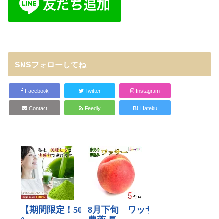
SNSフォローしてね
Facebook
Twitter
Instagram
Contact
Feedly
B!
Hatebu