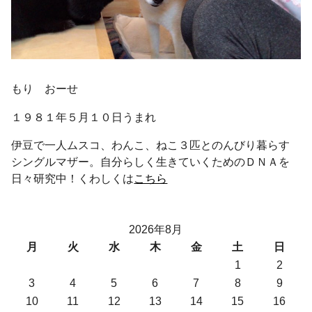
もり おーせ
１９８１年５月１０日うまれ
伊豆で一人ムスコ、わんこ、ねこ３匹とのんびり暮らす
シングルマザー。自分らしく生きていくためのＤＮＡを
日々研究中！くわしくは
こちら
2026年8月
月
火
水
木
金
土
日
1
2
3
4
5
6
7
8
9
10
11
12
13
14
15
16