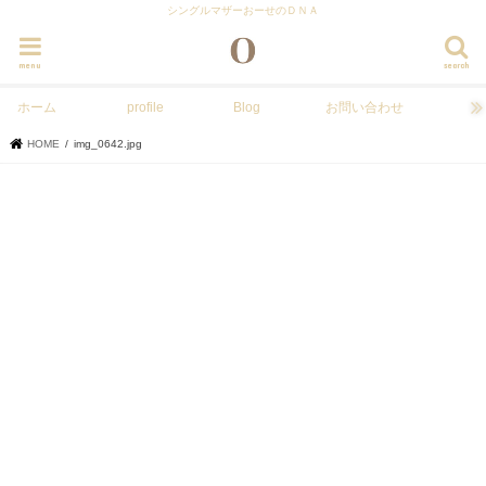
シングルマザーおーせのＤＮＡ
menu
search
ホーム
profile
Blog
お問い合わせ
HOME
img_0642.jpg