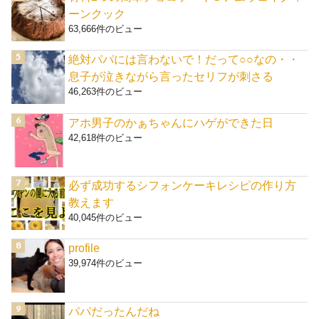
ーンクック
63,666件のビュー
絶対パパには言わないで！だって○○なの・・
息子が泣きながら言ったセリフが刺さる
46,263件のビュー
アホ男子のかぁちゃんにハゲができた日
42,618件のビュー
必ず成功するシフォンケーキレシピの作り方
教えます
40,045件のビュー
profile
39,974件のビュー
パパだったんだね