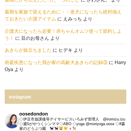
最期を家族で迎えるために・・老犬になったら絶対揃え
ておきたい介護アイテム
に
えみっち
より
介護犬になったら必要！赤ちゃんオムツ使って節約しよ
う！
に
豆のお母さん
より
あきらが旅立ちました
に
ヒデキ
より
前庭疾患になった我が家の高齢犬あきらの記録③
に
Harry
Oya
より
instagram
oosedondon
◇伊豆市放課後等デイサービスいろみず管理人 @iromizu.izu
◇週5がやつくシンママ◇ABO
◇yoga @moriyoga.oose
◇#森
家のどうぶつ園
＋