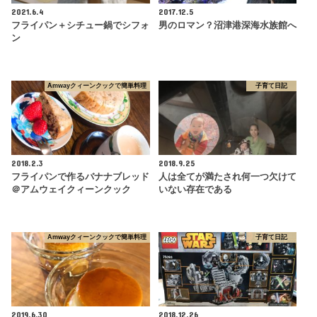
2021.6.4
2017.12.5
フライパン＋シチュー鍋でシフォ
男のロマン？沼津港深海水族館へ
ン
Amwayクィーンクックで簡単料理
子育て日記
2018.2.3
2018.9.25
フライパンで作るバナナブレッド
人は全てが満たされ何一つ欠けて
＠アムウェイクィーンクック
いない存在である
Amwayクィーンクックで簡単料理
子育て日記
2019.6.30
2018.12.26