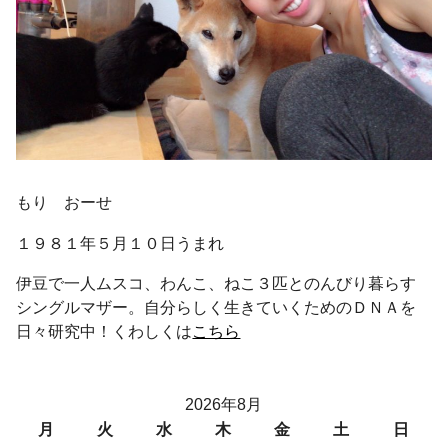
もり おーせ
１９８１年５月１０日うまれ
伊豆で一人ムスコ、わんこ、ねこ３匹とのんびり暮らす
シングルマザー。自分らしく生きていくためのＤＮＡを
日々研究中！くわしくは
こちら
2026年8月
月
火
水
木
金
土
日