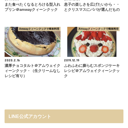
また食べたくなるとろける型入れ
息子の楽しさを広げたいから・・
プリン＠amwayクィーンクック
とクリスマスにパパが選んだもの
Amwayクィーンクックで簡単料理
Amwayクィーンクックで簡単料理
2020.2.16
2019.12.19
濃厚チョコタルト＠アムウェイク
ふわふわに膨らむスポンジケーキ
ィーンクック・（生クリームなし
レシピ＠アムウェイクィーンクッ
レシピ有り）
ク
LINE公式アカウント