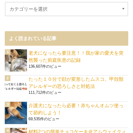
よく読まれている記事
老犬になったら要注意！！我が家の愛犬を突
然襲った前庭疾患の記録
136,607件のビュー
たった１０分で顔が変形したムスコ。甲殻類
アレルギーの恐ろしさと対処法
111,712件のビュー
介護犬になったら必要！赤ちゃんオムツ使っ
て節約しよう！
69,535件のビュー
材料2つの簡単チョコケーキ＠アムウェイクィ