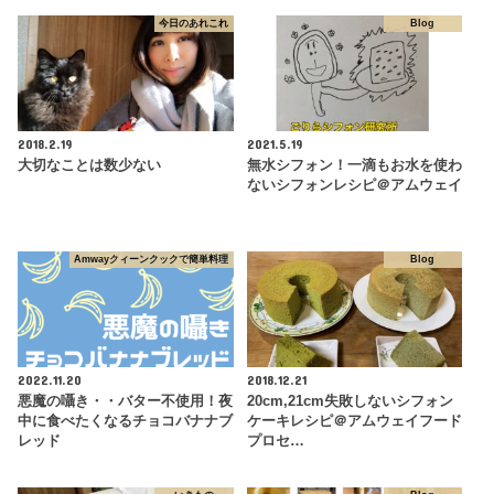
今日のあれこれ
Blog
2018.2.19
2021.5.19
大切なことは数少ない
無水シフォン！一滴もお水を使わ
ないシフォンレシピ＠アムウェイ
Amwayクィーンクックで簡単料理
Blog
2022.11.20
2018.12.21
悪魔の囁き・・バター不使用！夜
20cm,21cm失敗しないシフォン
中に食べたくなるチョコバナナブ
ケーキレシピ＠アムウェイフード
レッド
プロセ…