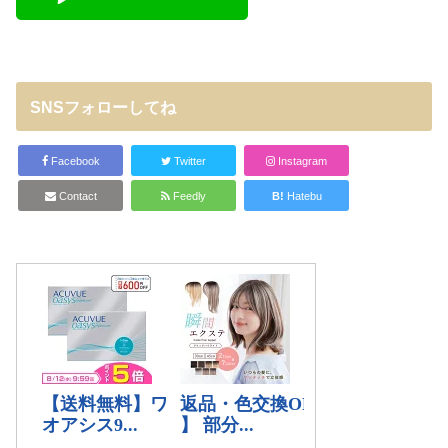
SNSフォローしてね
Facebook
Twitter
Instagram
Contact
Feedly
B!
Hatebu