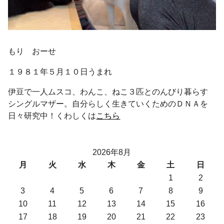
もり おーせ
１９８１年５月１０日うまれ
伊豆で一人ムスコ、わんこ、ねこ３匹とのんびり暮らす
シングルマザー。自分らしく生きていくためのＤＮＡを
日々研究中！くわしくは
こちら
2026年8月
月
火
水
木
金
土
日
1
2
3
4
5
6
7
8
9
10
11
12
13
14
15
16
17
18
19
20
21
22
23