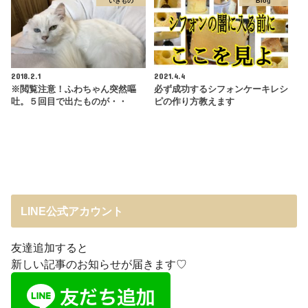
いきもの
Blog
2018.2.1
2021.4.4
※閲覧注意！ふわちゃん突然嘔
必ず成功するシフォンケーキレシ
吐。５回目で出たものが・・
ピの作り方教えます
LINE公式アカウント
友達追加すると
新しい記事のお知らせが届きます♡