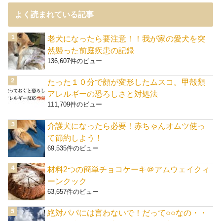
よく読まれている記事
老犬になったら要注意！！我が家の愛犬を突
然襲った前庭疾患の記録
136,607件のビュー
たった１０分で顔が変形したムスコ。甲殻類
アレルギーの恐ろしさと対処法
111,709件のビュー
介護犬になったら必要！赤ちゃんオムツ使っ
て節約しよう！
69,535件のビュー
材料2つの簡単チョコケーキ＠アムウェイクィ
ーンクック
63,657件のビュー
絶対パパには言わないで！だって○○なの・・