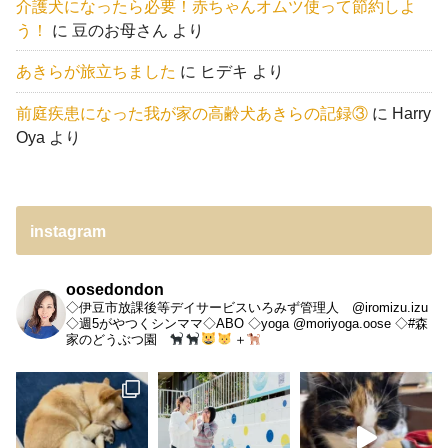
介護犬になったら必要！赤ちゃんオムツ使って節約しよ
う！
に
豆のお母さん
より
あきらが旅立ちました
に
ヒデキ
より
前庭疾患になった我が家の高齢犬あきらの記録③
に
Harry
Oya
より
instagram
oosedondon
◇伊豆市放課後等デイサービスいろみず管理人 @iromizu.izu
◇週5がやつくシンママ◇ABO
◇yoga @moriyoga.oose
◇#森
家のどうぶつ園
＋