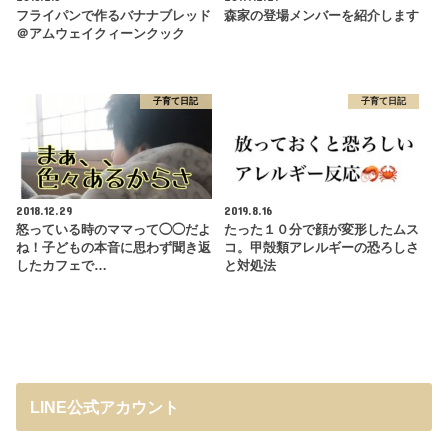
フライパンで作るバナナブレッド
森家の登場メンバーを紹介します
＠アムウェイクィーンクック
子育て日記
子育て日記
2018.12.29
2019.8.16
怒っている時のママって◯◯だよ
たった１０分で顔が変形したムス
ね！子どもの本音に思わず聞き返
コ。甲殻類アレルギーの恐ろしさ
したカフェで…
と対処法
LINE公式アカウント