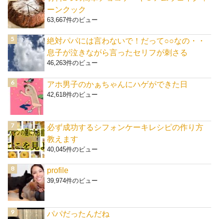
ーンクック
63,667件のビュー
絶対パパには言わないで！だって○○なの・・
息子が泣きながら言ったセリフが刺さる
46,263件のビュー
アホ男子のかぁちゃんにハゲができた日
42,618件のビュー
必ず成功するシフォンケーキレシピの作り方
教えます
40,045件のビュー
profile
39,974件のビュー
パパだったんだね