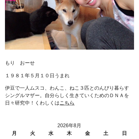
もり おーせ
１９８１年５月１０日うまれ
伊豆で一人ムスコ、わんこ、ねこ３匹とのんびり暮らす
シングルマザー。自分らしく生きていくためのＤＮＡを
日々研究中！くわしくは
こちら
2026年8月
月
火
水
木
金
土
日