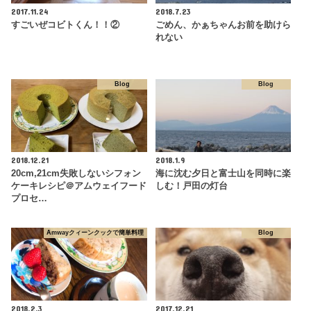
2017.11.24
2018.7.23
すごいぜコビトくん！！②
ごめん、かぁちゃんお前を助けら
れない
Blog
Blog
2018.12.21
2018.1.9
20cm,21cm失敗しないシフォン
海に沈む夕日と富士山を同時に楽
ケーキレシピ＠アムウェイフード
しむ！戸田の灯台
プロセ…
Amwayクィーンクックで簡単料理
Blog
2018.2.3
2017.12.21