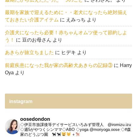
最期を家族で迎えるために・・老犬になったら絶対揃え
ておきたい介護アイテム
に
えみっち
より
介護犬になったら必要！赤ちゃんオムツ使って節約しよ
う！
に
豆のお母さん
より
あきらが旅立ちました
に
ヒデキ
より
前庭疾患になった我が家の高齢犬あきらの記録③
に
Harry
Oya
より
instagram
oosedondon
◇伊豆市放課後等デイサービスいろみず管理人 @iromizu.izu
◇週5がやつくシンママ◇ABO
◇yoga @moriyoga.oose
◇#森
家のどうぶつ園
＋