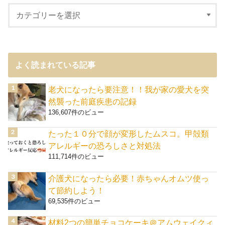
よく読まれている記事
老犬になったら要注意！！我が家の愛犬を突
然襲った前庭疾患の記録
136,607件のビュー
たった１０分で顔が変形したムスコ。甲殻類
アレルギーの恐ろしさと対処法
111,714件のビュー
介護犬になったら必要！赤ちゃんオムツ使っ
て節約しよう！
69,535件のビュー
材料2つの簡単チョコケーキ＠アムウェイクィ