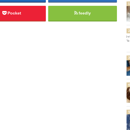
Pocket
feedly