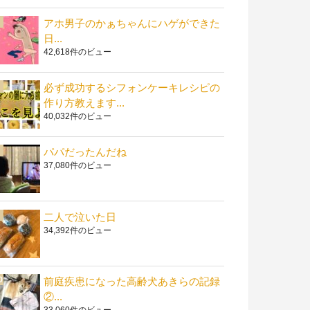
アホ男子のかぁちゃんにハゲができた
日...
42,618件のビュー
必ず成功するシフォンケーキレシピの
作り方教えます...
40,032件のビュー
パパだったんだね
37,080件のビュー
二人で泣いた日
34,392件のビュー
前庭疾患になった高齢犬あきらの記録
②...
33,060件のビュー