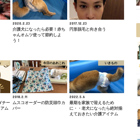
2020.2.23
2017.12.23
介護犬になったら必要！赤ち
円形脱毛と向き合う
ゃんオムツ使って節約しよ
う！
g
今日のあれこれ
いきもの
2018.2.11
2022.5.6
Yチー
ムスコオーダーの防災頭巾カ
最期を家族で迎えるため
＠アム
バー
に・・老犬になったら絶対揃
えておきたい介護アイテム