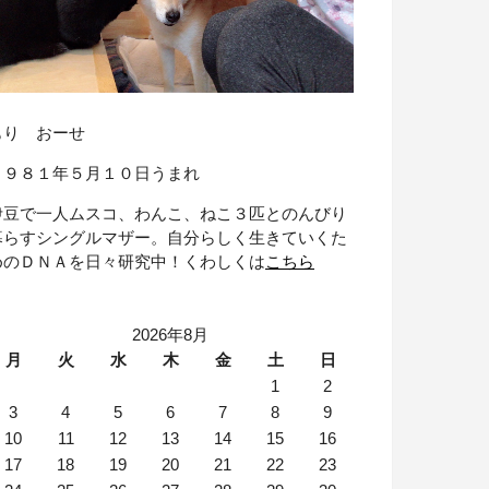
もり おーせ
１９８１年５月１０日うまれ
伊豆で一人ムスコ、わんこ、ねこ３匹とのんびり
暮らすシングルマザー。自分らしく生きていくた
めのＤＮＡを日々研究中！くわしくは
こちら
2026年8月
月
火
水
木
金
土
日
1
2
3
4
5
6
7
8
9
10
11
12
13
14
15
16
17
18
19
20
21
22
23