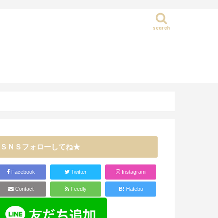
search
静岡県
ＳＮＳフォローしてね★
Facebook
Twitter
Instagram
Contact
Feedly
B!
Hatebu