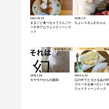
2021.10.22
2018.1.17
まるごと食べちゃうりんごケ
ちょいスネふわちゃん
ーキ＠アムウェイクィーンク
ック
今日のあれこれ
Blo
2018.1.28
2024.4.22
モヤモヤからの脱却
口の中でとろけるあのN
ズケーキを食べたい！
ウェイクィーンクック