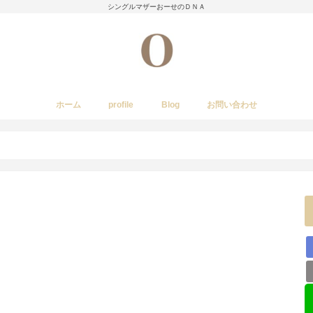
シングルマザーおーせのＤＮＡ
ホーム
profile
Blog
お問い合わせ
今日のあれこれ
いきもの
子育て日記
Amwayクィーンクックで簡単料理
国内旅行
レストラン・カフェ・居酒屋など
イベント・祭り
stork