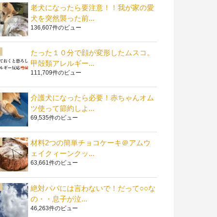
老犬になったら要注意！！我が家の愛
犬を突然襲った前...
136,607件のビュー
たった１０分で顔が変形したムスコ。
甲殻類アレルギー...
111,709件のビュー
介護犬になったら必要！赤ちゃんオム
ツ使って節約しよ...
69,535件のビュー
材料2つの簡単チョコケーキ＠アムウ
ェイクィーンクッ...
63,661件のビュー
絶対パパには言わないで！だって○○な
の・・息子が泣...
46,263件のビュー