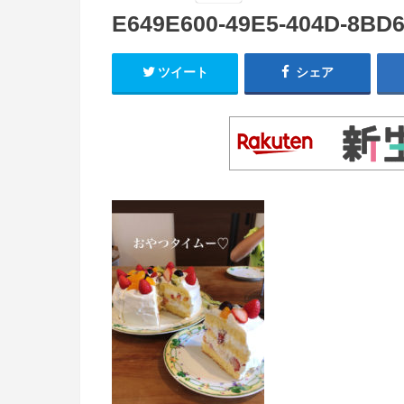
E649E600-49E5-404D-8BD
ツイート
シェア