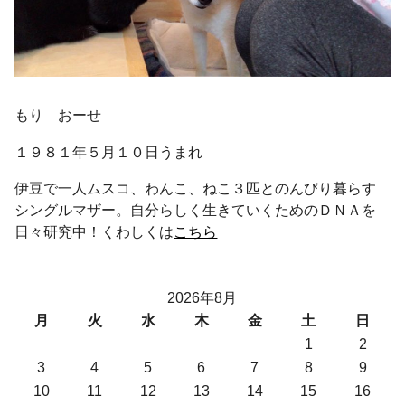
もり おーせ
１９８１年５月１０日うまれ
伊豆で一人ムスコ、わんこ、ねこ３匹とのんびり暮らす
シングルマザー。自分らしく生きていくためのＤＮＡを
日々研究中！くわしくは
こちら
2026年8月
月
火
水
木
金
土
日
1
2
3
4
5
6
7
8
9
10
11
12
13
14
15
16