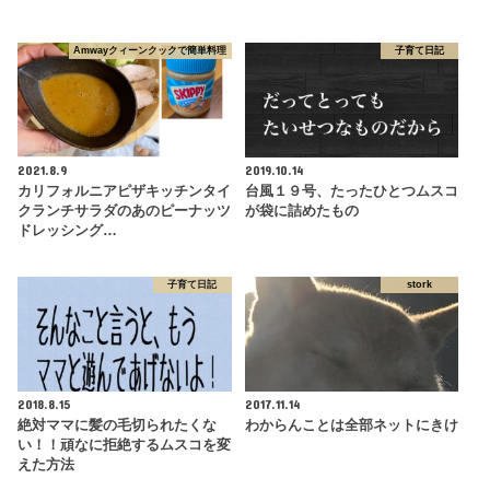
Amwayクィーンクックで簡単料理
子育て日記
2021.8.9
2019.10.14
カリフォルニアピザキッチンタイ
台風１９号、たったひとつムスコ
クランチサラダのあのピーナッツ
が袋に詰めたもの
ドレッシング…
子育て日記
stork
2018.8.15
2017.11.14
絶対ママに髪の毛切られたくな
わからんことは全部ネットにきけ
い！！頑なに拒絶するムスコを変
えた方法