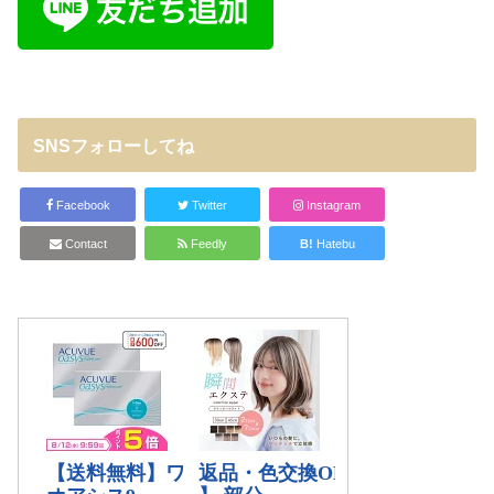
SNSフォローしてね
Facebook
Twitter
Instagram
Contact
Feedly
B!
Hatebu