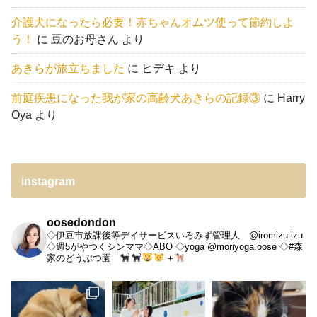
介護犬になったら必要！赤ちゃんオムツ使って節約しよ
う！
に
豆のお母さん
より
あきらが旅立ちました
に
ヒデキ
より
前庭疾患になった我が家の高齢犬あきらの記録③
に
Harry
Oya
より
instagram
oosedondon
◇伊豆市放課後等デイサービスいろみず管理人 @iromizu.izu
◇週5がやつくシンママ◇ABO
◇yoga @moriyoga.oose
◇#森
家のどうぶつ園
＋