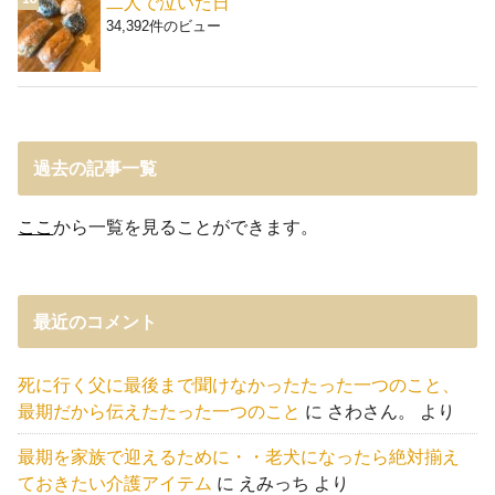
二人で泣いた日
34,392件のビュー
過去の記事一覧
ここ
から一覧を見ることができます。
最近のコメント
死に行く父に最後まで聞けなかったたった一つのこと、
最期だから伝えたたった一つのこと
に
さわさん。
より
最期を家族で迎えるために・・老犬になったら絶対揃え
ておきたい介護アイテム
に
えみっち
より