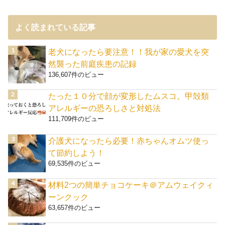
よく読まれている記事
老犬になったら要注意！！我が家の愛犬を突
然襲った前庭疾患の記録
136,607件のビュー
たった１０分で顔が変形したムスコ。甲殻類
アレルギーの恐ろしさと対処法
111,709件のビュー
介護犬になったら必要！赤ちゃんオムツ使っ
て節約しよう！
69,535件のビュー
材料2つの簡単チョコケーキ＠アムウェイクィ
ーンクック
63,657件のビュー