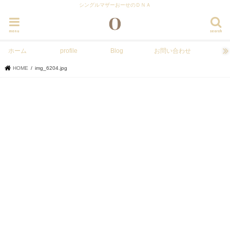
シングルマザーおーせのＤＮＡ
menu
search
ホーム
profile
Blog
お問い合わせ
HOME
img_6204.jpg