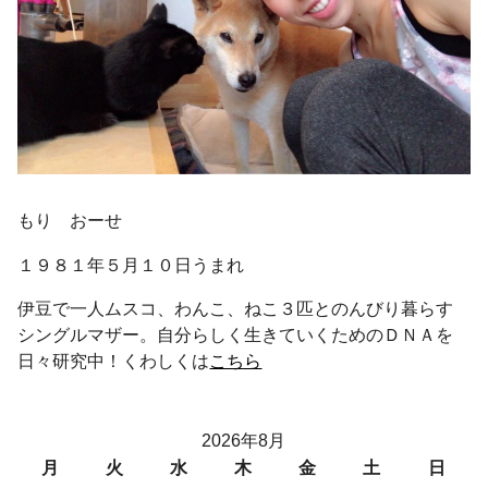
もり おーせ
１９８１年５月１０日うまれ
伊豆で一人ムスコ、わんこ、ねこ３匹とのんびり暮らす
シングルマザー。自分らしく生きていくためのＤＮＡを
日々研究中！くわしくは
こちら
2026年8月
月
火
水
木
金
土
日