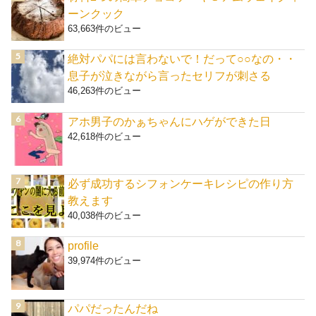
ーンクック
63,663件のビュー
絶対パパには言わないで！だって○○なの・・
息子が泣きながら言ったセリフが刺さる
46,263件のビュー
アホ男子のかぁちゃんにハゲができた日
42,618件のビュー
必ず成功するシフォンケーキレシピの作り方
教えます
40,038件のビュー
profile
39,974件のビュー
パパだったんだね