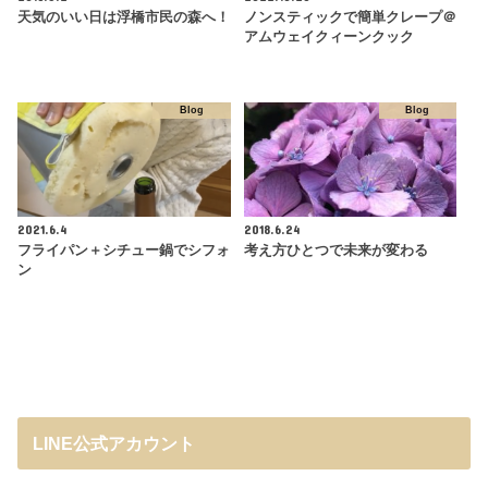
天気のいい日は浮橋市民の森へ！
ノンスティックで簡単クレープ＠
アムウェイクィーンクック
Blog
Blog
2021.6.4
2018.6.24
フライパン＋シチュー鍋でシフォ
考え方ひとつで未来が変わる
ン
LINE公式アカウント