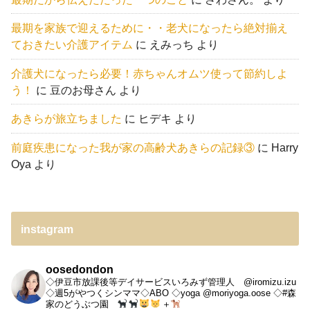
最期を家族で迎えるために・・老犬になったら絶対揃え
ておきたい介護アイテム
に
えみっち
より
介護犬になったら必要！赤ちゃんオムツ使って節約しよ
う！
に
豆のお母さん
より
あきらが旅立ちました
に
ヒデキ
より
前庭疾患になった我が家の高齢犬あきらの記録③
に
Harry
Oya
より
instagram
oosedondon
◇伊豆市放課後等デイサービスいろみず管理人 @iromizu.izu
◇週5がやつくシンママ◇ABO
◇yoga @moriyoga.oose
◇#森
家のどうぶつ園
＋