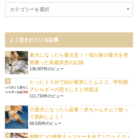
よく読まれている記事
老犬になったら要注意！！我が家の愛犬を突
然襲った前庭疾患の記録
136,607件のビュー
たった１０分で顔が変形したムスコ。甲殻類
アレルギーの恐ろしさと対処法
111,710件のビュー
介護犬になったら必要！赤ちゃんオムツ使っ
て節約しよう！
69,535件のビュー
材料2つの簡単チョコケーキ＠アムウェイクィ