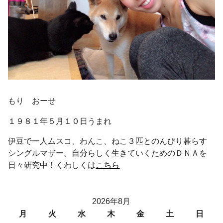
もり おーせ
１９８１年５月１０日うまれ
伊豆で一人ムスコ、わんこ、ねこ３匹とのんびり暮らす
シングルマザー。自分らしく生きていくためのＤＮＡを
日々研究中！くわしくは
こちら
2026年8月
月
火
水
木
金
土
日