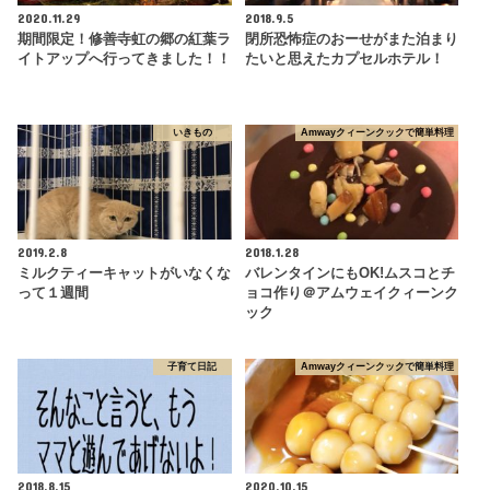
2020.11.29
2018.9.5
期間限定！修善寺虹の郷の紅葉ラ
閉所恐怖症のおーせがまた泊まり
イトアップへ行ってきました！！
たいと思えたカプセルホテル！
いきもの
Amwayクィーンクックで簡単料理
2019.2.8
2018.1.28
ミルクティーキャットがいなくな
バレンタインにもOK!ムスコとチ
って１週間
ョコ作り＠アムウェイクィーンク
ック
子育て日記
Amwayクィーンクックで簡単料理
2018.8.15
2020.10.15