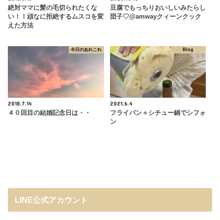
絶対ママに髪の毛切られたくな
豆腐でもっちりおいしいみたらし
い！！頑なに拒絶するムスコを変
団子♡@amwayクィーンクック
えた方法
今日のあれこれ
Blog
2018.7.14
2021.6.4
４０回目の結婚記念日は・・
フライパン＋シチュー鍋でシフォ
ン
LINE公式アカウント