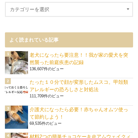
よく読まれている記事
老犬になったら要注意！！我が家の愛犬を突
然襲った前庭疾患の記録
136,607件のビュー
たった１０分で顔が変形したムスコ。甲殻類
アレルギーの恐ろしさと対処法
111,709件のビュー
介護犬になったら必要！赤ちゃんオムツ使っ
て節約しよう！
69,535件のビュー
材料2つの簡単チョコケーキ＠アムウェイクィ