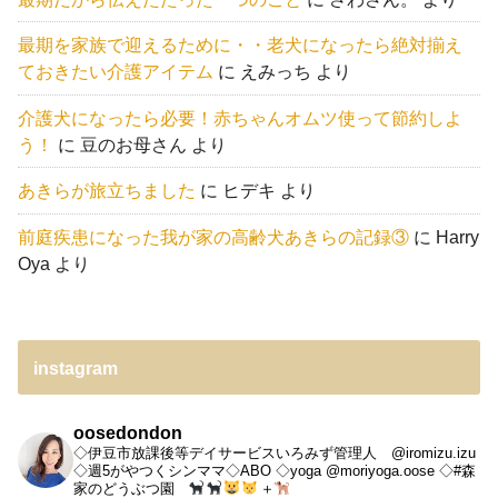
最期を家族で迎えるために・・老犬になったら絶対揃え
ておきたい介護アイテム
に
えみっち
より
介護犬になったら必要！赤ちゃんオムツ使って節約しよ
う！
に
豆のお母さん
より
あきらが旅立ちました
に
ヒデキ
より
前庭疾患になった我が家の高齢犬あきらの記録③
に
Harry
Oya
より
instagram
oosedondon
◇伊豆市放課後等デイサービスいろみず管理人 @iromizu.izu
◇週5がやつくシンママ◇ABO
◇yoga @moriyoga.oose
◇#森
家のどうぶつ園
＋