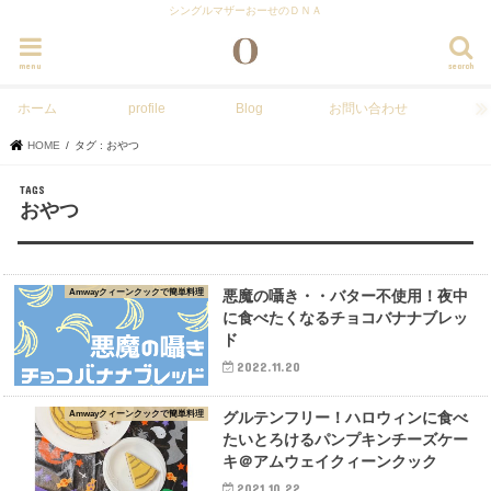
シングルマザーおーせのＤＮＡ
menu
search
ホーム
profile
Blog
お問い合わせ
HOME
タグ : おやつ
おやつ
Amwayクィーンクックで簡単料理
悪魔の囁き・・バター不使用！夜中
に食べたくなるチョコバナナブレッ
ド
2022.11.20
Amwayクィーンクックで簡単料理
グルテンフリー！ハロウィンに食べ
たいとろけるパンプキンチーズケー
キ＠アムウェイクィーンクック
2021.10.22