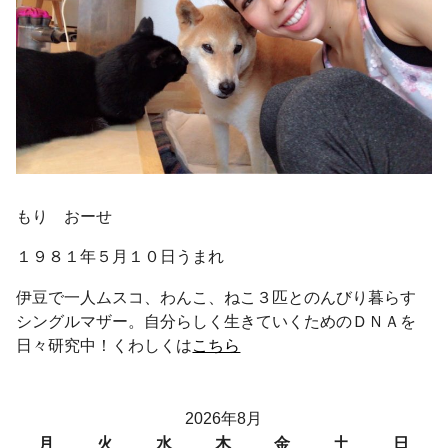
もり おーせ
１９８１年５月１０日うまれ
伊豆で一人ムスコ、わんこ、ねこ３匹とのんびり暮らす
シングルマザー。自分らしく生きていくためのＤＮＡを
日々研究中！くわしくは
こちら
2026年8月
月
火
水
木
金
土
日