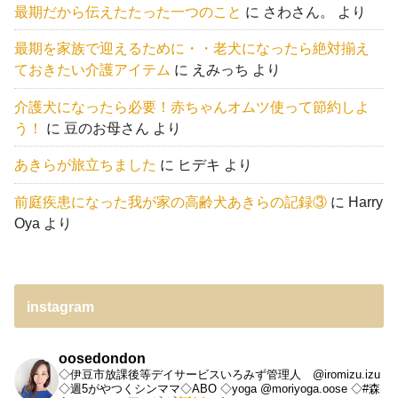
最期だから伝えたたった一つのこと
に
さわさん。
より
最期を家族で迎えるために・・老犬になったら絶対揃え
ておきたい介護アイテム
に
えみっち
より
介護犬になったら必要！赤ちゃんオムツ使って節約しよ
う！
に
豆のお母さん
より
あきらが旅立ちました
に
ヒデキ
より
前庭疾患になった我が家の高齢犬あきらの記録③
に
Harry
Oya
より
instagram
oosedondon
◇伊豆市放課後等デイサービスいろみず管理人 @iromizu.izu
◇週5がやつくシンママ◇ABO
◇yoga @moriyoga.oose
◇#森