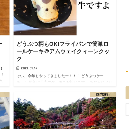
ー
どうぶつ柄もOK!フライパンで簡単ロ
ールケーキ＠アムウェイクィーンクッ
ク
2021.01.14
！
«
！！
はい、今年もやってきましたー！！！ どうぶつケー
れ
キ！！ 新年は干支のケーキでお祝いです。 ちなみに２０
２０年は・・ねずみどしだったので・・ハリネズミのケ
国内旅行
ーキにしました！ 今年はロールケーキがいいなぁ♡ さ
っ…