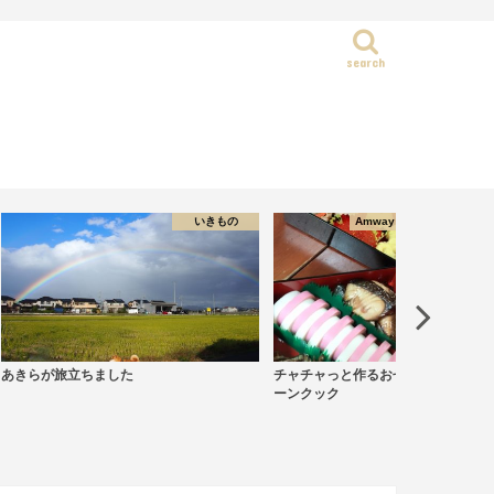
search
静岡県
Amwayクィーンクックで簡単料理
Amwayクィーンク
チャチャっと作るおせち＠アムウェイクィ
絶対失敗しない！きめ細かな生
ーンクック
マスケーキ＠アムウェイクィー