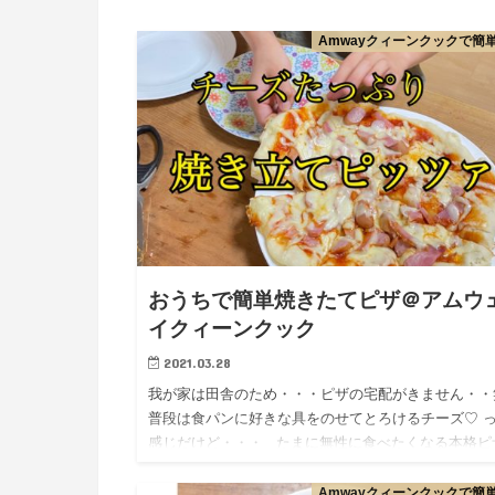
Amwayクィーンクックで簡
おうちで簡単焼きたてピザ＠アムウ
イクィーンクック
2021.03.28
我が家は田舎のため・・・ピザの宅配がきません・・
普段は食パンに好きな具をのせてとろけるチーズ♡ 
感じだけど・・・ たまに無性に食べたくなる本格ピ
♡ 手作りしちゃいましょう！！ 生地から完成まで１
Amwayクィーンクックで簡