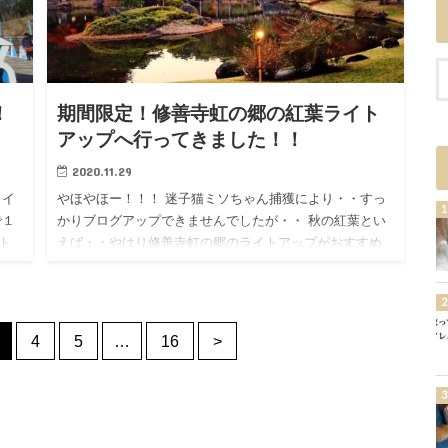
！
期間限定！修善寺虹の郷の紅葉ライト
アップへ行ってきました！！
2020.11.29
カイ
やほやほー！！！ 迷子猫ミソちゃん捕獲により・・すっ
で１
かりブログアップできませんでしたが・・ 秋の紅葉とい
ト
えば・・やはり修善寺虹の郷のライトアップがおすすめ
♪
です！！ 毎年だいたい２〜３週間限定でライトアッ
プ！！めちゃめちゃ…
4
5
…
16
>