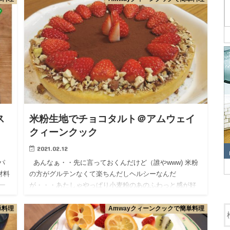
ス
米粉生地でチョコタルト＠アムウェイ
クィーンクック
2021.02.12
パ
あんなぁ・・先に言っておくんだけど（誰やwww) 米粉
材料
の方がグルテンなくて楽ちんだしヘルシーなんだ
ー
が・・・あたしゃやっぱり小麦粉のあのふわっと感が好
きだわwwww 米粉のスポンジケーキもおいしいんだけ
ど・・…
単料理
Amwayクィーンクックで簡単料理