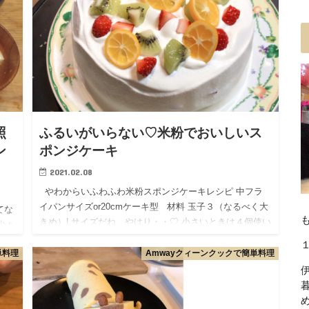
照
ふるいがいらない♡米粉でおいしいス
ン
ポンジケーキ
2021.02.08
やわからいふわふわ米粉スポンジケーキレシピ 中フラ
イパンサイズor20cmケーキ型 材料 玉子３（なるべく大
てな
きめ）Lサイズだね、やはり・・♡ 小さいときは４個使い
少々
ましょう！ 砂糖 70~100…
パ
単料理
Amwayクィーンクックで簡単料理