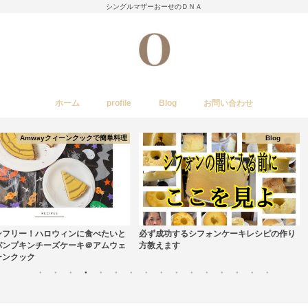
シングルマザーおーせのＤＮＡ
ホーム
profile
Blog
お問い合わせ
今日のあれこれ
いきもの
子育て日記
Amwayクィーンクックで簡単料理
国内旅行
レストラン・カフェ・居酒屋など
イベント・祭り
stork
Blog
いきもの
ず成功するシフォンケーキレシピの作り
あきらが旅立ちました
教えます