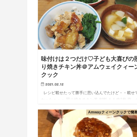
味付けは２つだけ♡子ども大喜びの
り焼きチキン丼＠アムウェイクィー
クック
2021.02.12
レシピ載せたって勝手に思い込んでたけど・・載せ
かったぁ・・ 照り焼きチキン丼 材料 もも肉1枚 塩 
マーマレードジャム 大２ 醤油 大１ 手順 中フライ
Amwayクィーンクックで簡
ンをIR10でキンキンに熱くしておく 皮か…