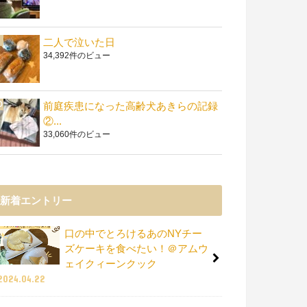
二人で泣いた日
34,392件のビュー
前庭疾患になった高齢犬あきらの記録
②...
33,060件のビュー
新着エントリー
口の中でとろけるあのNYチー
ズケーキを食べたい！＠アムウ
ェイクィーンクック
2024.04.22