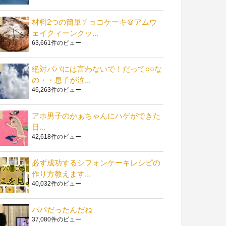
材料2つの簡単チョコケーキ＠アムウ
ェイクィーンクッ...
63,661件のビュー
絶対パパには言わないで！だって○○な
の・・息子が泣...
46,263件のビュー
アホ男子のかぁちゃんにハゲができた
日...
42,618件のビュー
必ず成功するシフォンケーキレシピの
作り方教えます...
40,032件のビュー
パパだったんだね
37,080件のビュー