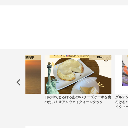
Blog
Amwayクィーンクックで簡単料理
ろけるあのNYチーズケーキを食
グルテンフリー！ハロウィンに食べたいと
必
アムウェイクィーンクック
ろけるパンプキンチーズケーキ＠アムウェ
方
イクィーンクック