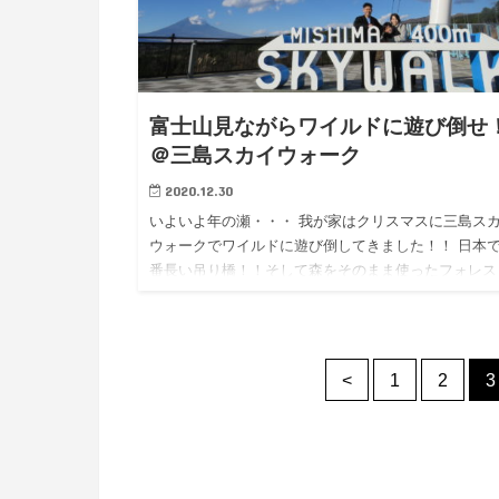
富士山見ながらワイルドに遊び倒せ
＠三島スカイウォーク
2020.12.30
いよいよ年の瀬・・・ 我が家はクリスマスに三島ス
ウォークでワイルドに遊び倒してきました！！ 日本
番長い吊り橋！！そして森をそのまま使ったフォレス
アドベンジャー！締めは空高く飛び立つジップライン♪
さぁ・・みな…
<
1
2
3