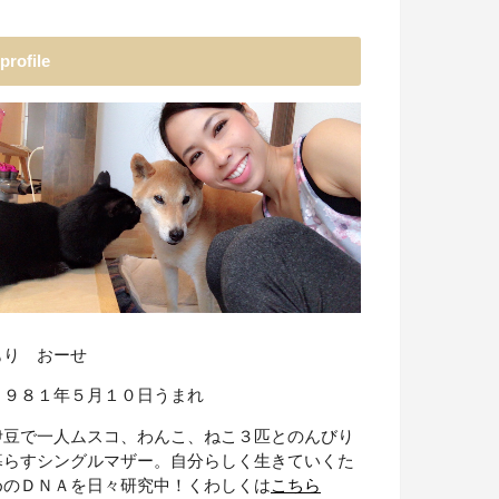
profile
もり おーせ
１９８１年５月１０日うまれ
伊豆で一人ムスコ、わんこ、ねこ３匹とのんびり
暮らすシングルマザー。自分らしく生きていくた
めのＤＮＡを日々研究中！くわしくは
こちら