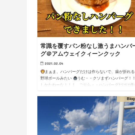
常識を覆すパン粉なし激うまハンバ
グ＠アムウェイクィーンクック
2021.02.04
まぁま、ハンバーグだけは作らないで、歯が折れる
野球ボールみたい
うむ・・クソまずハンバーグ！
しかたねーな！！！ ごりら・・ハンバーグだけは作
なかった。なぜかレシピ…
Blog