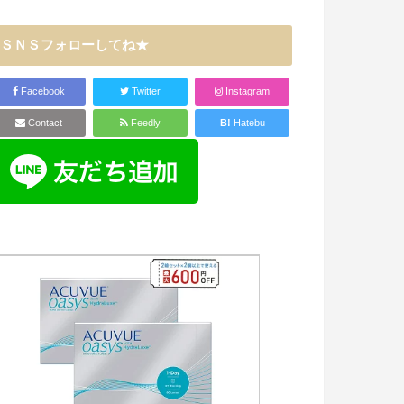
ＳＮＳフォローしてね★
Facebook
Twitter
Instagram
Contact
Feedly
B!
Hatebu