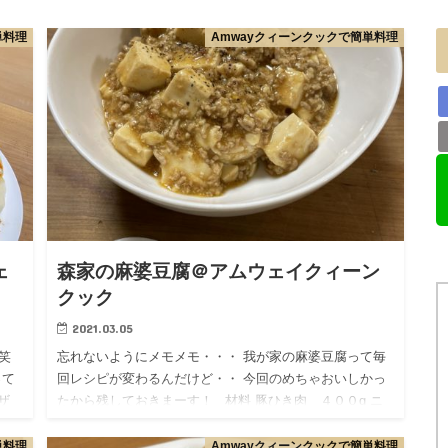
単料理
Amwayクィーンクックで簡単料理
ェ
森家の麻婆豆腐＠アムウェイクィーン
クック
2021.03.05
笑
忘れないようにメモメモ・・・ 我が家の麻婆豆腐って毎
って
回レシピが変わるんだけど・・ 今回のめちゃおいしかっ
ザ
たから残しておきまーす！ 材料 豚ひき肉 ４００g ニ
時…
ンニク １粒 あるときはネギ（今回はなし） コチ…
単料理
Amwayクィーンクックで簡単料理