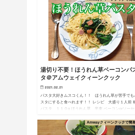
湯切り不要！ほうれん草ベーコンパ
タ＠アムウェイクィーンクック
2021.02.21
パスタ大好きムスコくん！！ ほうれん草が苦手でも
スタにすると食べれます！！ レシピ 大盛り１人前 
パスタ １１０g ほうれん草 半束 ベーコンorソーセ
ジ 適量 コーン 適量 コンソメ &nbsp…
Amwayクィーンクックで簡